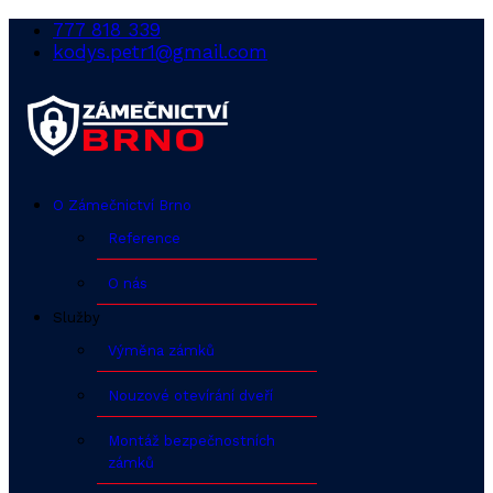
777 818 339
kodys.petr1@gmail.com
O Zámečnictví Brno
Reference
O nás
Služby
Výměna zámků
Nouzové otevírání dveří
Montáž bezpečnostních
zámků