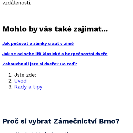
vzdálenosti.
Mohlo by vás také zajímat...
Jak pečovat o zámky u aut v zimě
Jak se od sebe liší klasické a bezpečnostní dveře
Zabouchnuli jste si dveře? Co teď?
Jste zde:
Úvod
Rady a tipy
Zámečnictví v Brně - nonstop služby
Proč si vybrat Zámečnictví Brno?