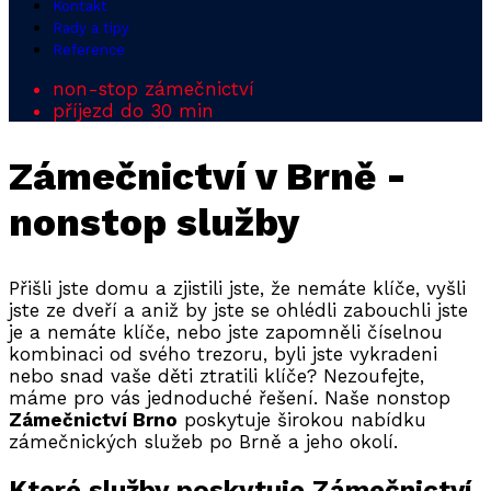
Kontakt
Rady a tipy
Reference
non-stop zámečnictví
příjezd do 30 min
Zámečnictví v Brně -
nonstop služby
Přišli jste domu a zjistili jste, že nemáte klíče, vyšli
jste ze dveří a aniž by jste se ohlédli zabouchli jste
je a nemáte klíče, nebo jste zapomněli číselnou
kombinaci od svého trezoru, byli jste vykradeni
nebo snad vaše děti ztratili klíče? Nezoufejte,
máme pro vás jednoduché řešení. Naše nonstop
Zámečnictví Brno
poskytuje širokou nabídku
zámečnických služeb po Brně a jeho okolí.
Které služby poskytuje Zámečnictví