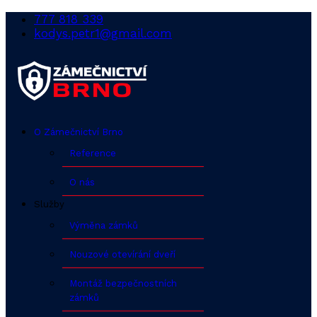
777 818 339
kodys.petr1@gmail.com
O Zámečnictví Brno
Reference
O nás
Služby
Výměna zámků
Nouzové otevírání dveří
Montáž bezpečnostních
zámků