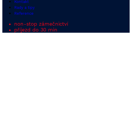
Kontakt
Rady a tipy
Reference
non-stop zámečnictví
příjezd do 30 min
Kontakt
Potřebujete otevříte
zabouchnuté dveře nebo
vyměnit zámek? Obraťte
se na nás!