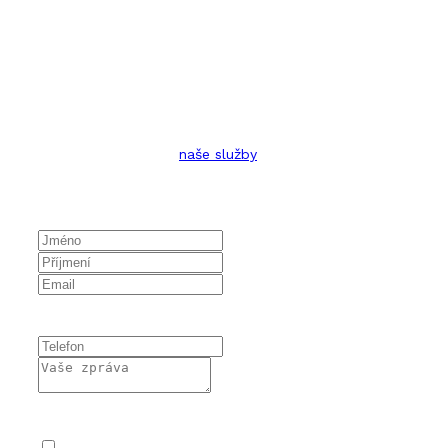
Ozvěte se nám!
Ať už si chcete objednat
naše služby
nebo se jen zeptat,
můžete nám zavolat nebo napsat pomocí níže uvedeného
formuláře:
Prosím, vyplňte povinné
pole.
Prosím, vyplňte povinné
pole.
Souhlasím se zpracováním osobních