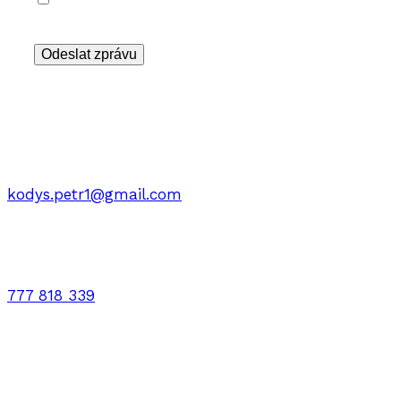
údajů v souladu s podmínkami
ochrany
soukromí
Odeslat zprávu
Zámečnictví Brno
Email :
kodys.petr1@gmail.com
Telefon:
777 818 339
Fakturační adresa :
Petr Kodýs