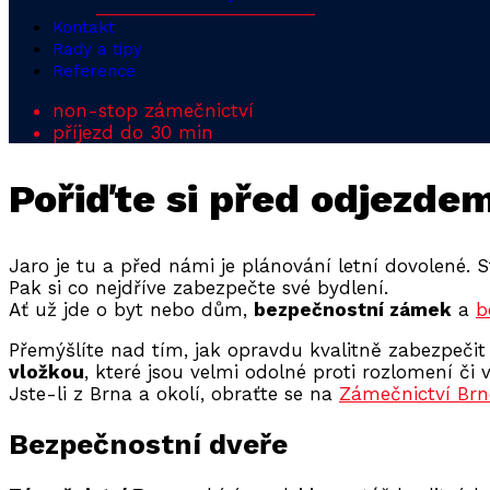
Kontakt
Rady a tipy
Reference
non-stop zámečnictví
příjezd do 30 min
Pořiďte si před odjezde
Jaro je tu a před námi je plánování letní dovolené. S
Pak si co nejdříve zabezpečte své bydlení.
Ať už jde o byt nebo dům,
bezpečnostní zámek
a
b
Přemýšlíte nad tím, jak opravdu kvalitně zabezpečit
vložkou
, které jsou velmi odolné proti rozlomení či 
Jste-li z Brna a okolí, obraťte se na
Zámečnictví Brn
Bezpečnostní dveře