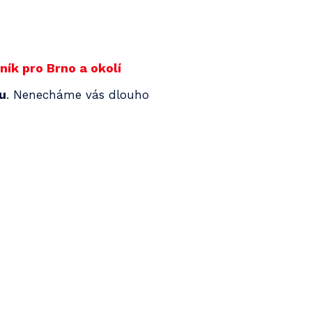
ík pro Brno a okolí
nu
. Nenecháme vás dlouho