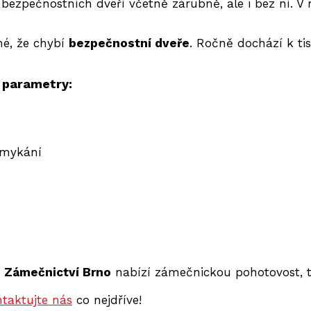
 bezpečnostních dveří včetně zárubně, ale i bez ní. 
rné, že chybí
bezpečnostní dveře
. Ročně dochází k t
o parametry:
emykání
.
Zámečnictví Brno
nabízí zámečnickou pohotovost, 
taktujte nás
co nejdříve!