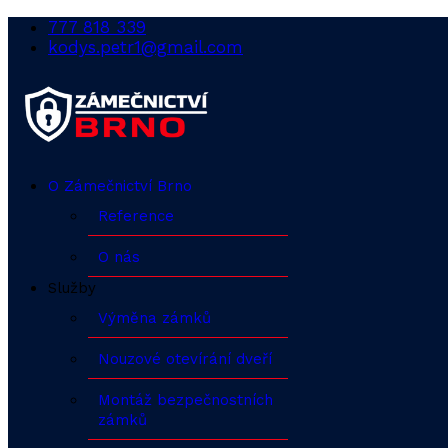
777 818 339
kodys.petr1@gmail.com
O Zámečnictví Brno
Reference
O nás
Služby
Výměna zámků
Nouzové otevírání dveří
Montáž bezpečnostních
zámků