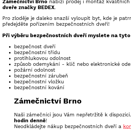
Zámečnictví Brno
nabízí prodej i montáž kvalitních
dveře značky BEDEX
.
Pro zloděje je daleko snazší vyloupit byt, kde je pat
předejděte pořízením bezpečnostních dveří!
Při výběru bezpečnostních dveří myslete na tyt
bezpečnost dveří
bezpečnostní třídu
protihlukovou odolnost
způsob odemykání - klíč nebo elektronické od
požární odolnost
bezpečnostní zárubeň
bezpečnostní vložku
bezpečnostní kování
Zámečnictví Brno
Naši zámečníci jsou Vám nepřetržitě k dispozici
hodin denně
!
Neodkládejte nákup bezpečnostních dveří a
kon