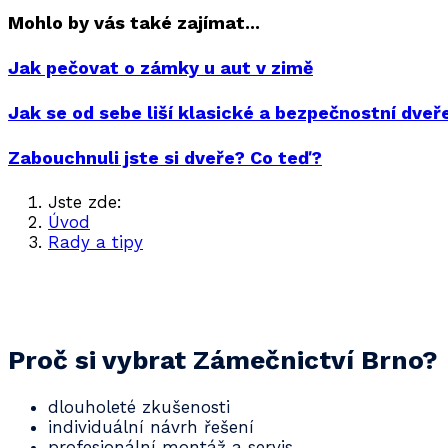
Mohlo by vás také zajímat...
Jak pečovat o zámky u aut v zimě
Jak se od sebe liší klasické a bezpečnostní dveř
Zabouchnuli jste si dveře? Co teď?
Jste zde:
Úvod
Rady a tipy
Pořiďte si před odjezdem na dovolenou bezpečn
Proč si vybrat Zámečnictví Brno?
dlouholeté zkušenosti
individuální návrh řešení
profesionální montáž a servis