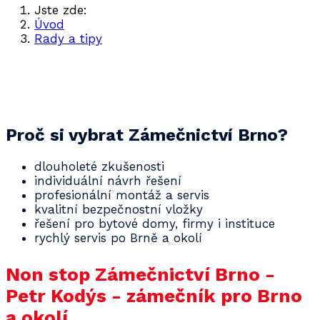
Jste zde:
Úvod
Rady a tipy
Bezpečnostní dveře si pořiďte ještě před
dovolenou
Proč si vybrat Zámečnictví Brno?
dlouholeté zkušenosti
individuální návrh řešení
profesionální montáž a servis
kvalitní bezpečnostní vložky
řešení pro bytové domy, firmy i instituce
rychlý servis po Brně a okolí
Non stop Zámečnictví Brno -
Petr Kodýs - zámečník pro Brno
a okolí