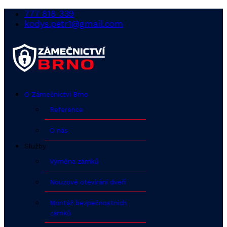
777 818 339
kodys.petr1@gmail.com
O Zámečnictví Brno
Reference
O nás
Služby
Výměna zámků
Nouzové otevírání dveří
Montáž bezpečnostních
zámků