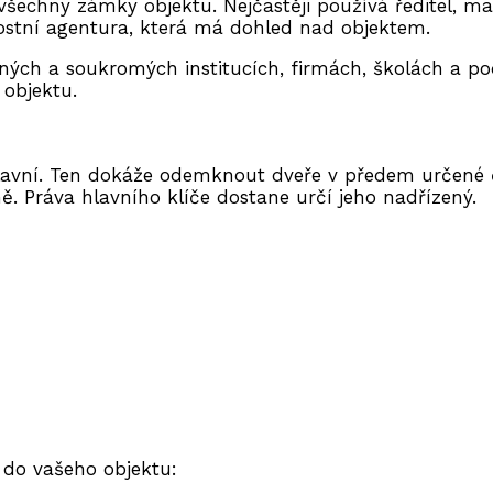
všechny zámky objektu.
Nejčastěji používá ředitel, m
ostní agentura, která má dohled nad objektem.
jných a soukromých institucích, firmách, školách a po
 objektu.
lavní.
Ten dokáže odemknout dveře v předem určené 
ně.
Práva hlavního klíče dostane určí jeho nadřízený.
č do vašeho objektu: