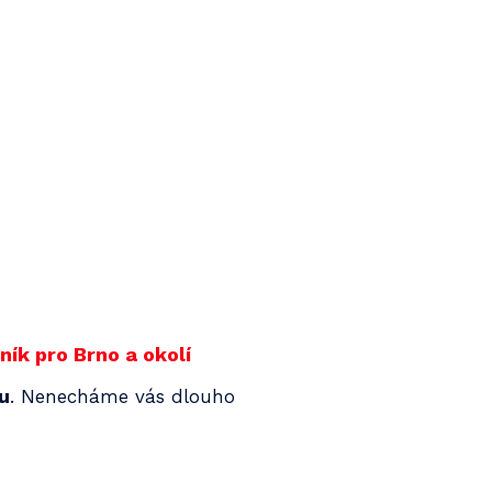
ík pro Brno a okolí
nu
. Nenecháme vás dlouho