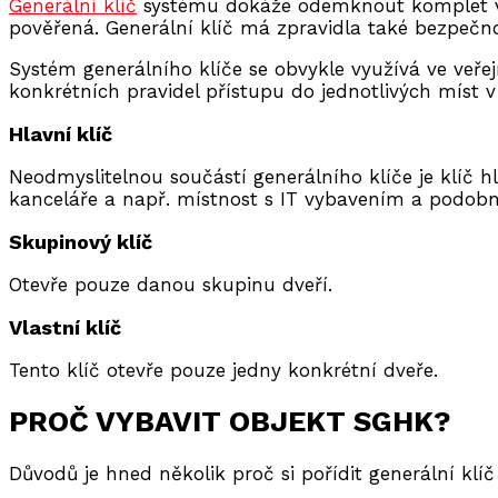
Generální klíč
systému dokáže odemknout komplet 
pověřená.
Generální klíč má zpravidla také bezpečn
Systém generálního klíče se obvykle využívá ve veře
konkrétních pravidel přístupu do jednotlivých míst v
Hlavní klíč
Neodmyslitelnou součástí generálního klíče je klíč h
kanceláře a např.
místnost s IT vybavením a podob
Skupinový klíč
Otevře pouze danou skupinu dveří.
Vlastní klíč
Tento klíč otevře pouze jedny konkrétní dveře.
PROČ VYBAVIT OBJEKT SGHK?
Důvodů je hned několik proč si pořídit generální klí