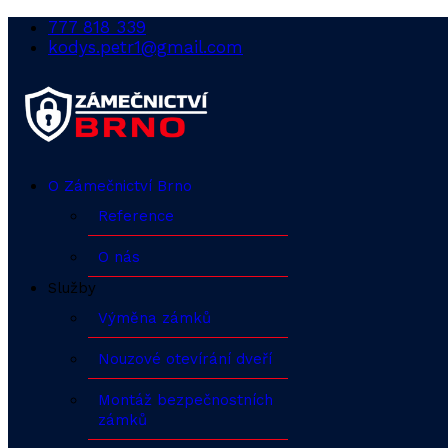
777 818 339
kodys.petr1@gmail.com
O Zámečnictví Brno
Reference
O nás
Služby
Výměna zámků
Nouzové otevírání dveří
Montáž bezpečnostních
zámků