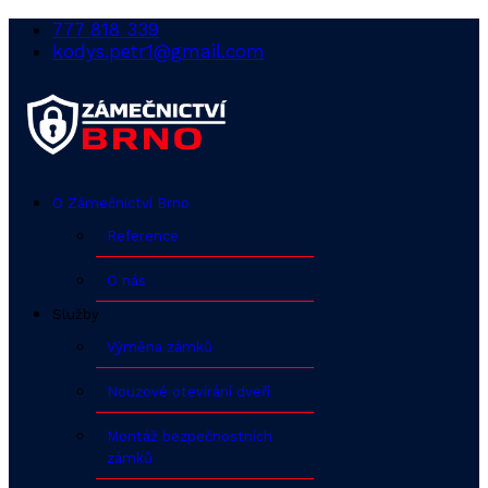
777 818 339
kodys.petr1@gmail.com
O Zámečnictví Brno
Reference
O nás
Služby
Výměna zámků
Nouzové otevírání dveří
Montáž bezpečnostních
zámků