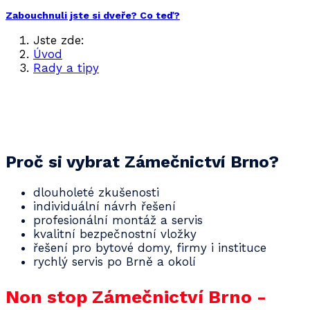
Zabouchnuli jste si dveře? Co teď?
Jste zde:
Úvod
Rady a tipy
Bezpečí vaší domácnosti je ovlivněno výběrem
zámku
Proč si vybrat Zámečnictví Brno?
dlouholeté zkušenosti
individuální návrh řešení
profesionální montáž a servis
kvalitní bezpečnostní vložky
řešení pro bytové domy, firmy i instituce
rychlý servis po Brně a okolí
Non stop Zámečnictví Brno -