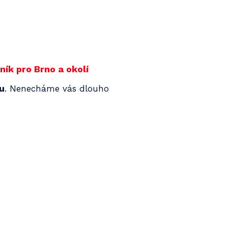
ík pro Brno a okolí
nu
. Nenecháme vás dlouho