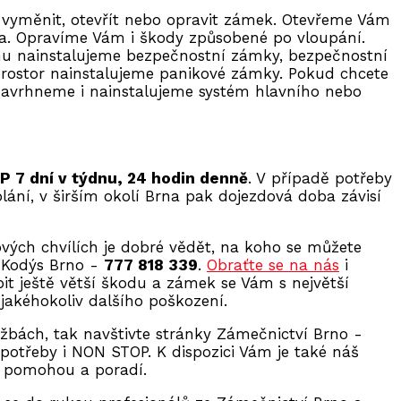
 vyměnit, otevřít nebo opravit zámek. Otevřeme Vám
a. Opravíme Vám i škody způsobené po vloupání.
 nainstalujeme bezpečnostní zámky, bezpečnostní
prostor nainstalujeme panikové zámky. Pokud chcete
 navrhneme i nainstalujeme systém hlavního nebo
 7 dní v týdnu, 24 hodin denně
. V případě potřeby
ání, v širším okolí Brna pak dojezdová doba závisí
vých chvílích je dobré vědět, na koho se můžete
r Kodýs Brno -
777 818 339
.
Obraťte se na nás
i
t ještě větší škodu a zámek se Vám s největší
jakéhokoliv dalšího poškození.
žbách, tak navštivte stránky Zámečnictví Brno -
 potřeby i NON STOP. K dispozici Vám je také náš
i pomohou a poradí.