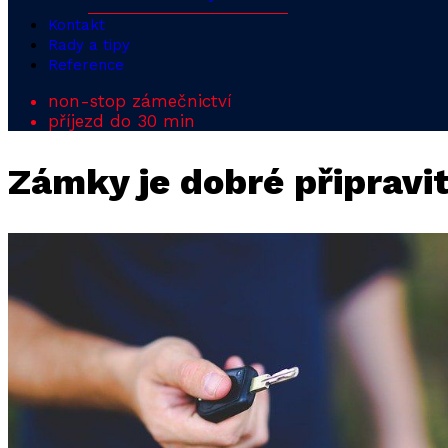
Kontakt
Rady a tipy
Reference
non-stop zámečnictví
příjezd do 30 min
Zámky je dobré připravi