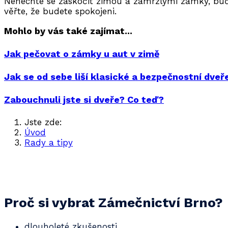
Nenechte se zaskočit zimou a zamrzlými zámky, buďt
věřte, že budete spokojeni.
Mohlo by vás také zajímat...
Jak pečovat o zámky u aut v zimě
Jak se od sebe liší klasické a bezpečnostní dveř
Zabouchnuli jste si dveře? Co teď?
Jste zde:
Úvod
Rady a tipy
Zámky je dobré připravit na zimu
Proč si vybrat Zámečnictví Brno?
dlouholeté zkušenosti