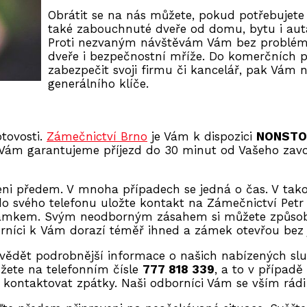
Obrátit se na nás můžete, pokud potřebujete
také zabouchnuté dveře od domu, bytu i aut
Proti nezvaným návštěvám Vám bez problému
dveře i bezpečnostní mříže. Do komerčních 
zabezpečit svoji firmu či kancelář, pak Vám
generálního klíče.
tovosti.
Zámečnictví Brno
je Vám k dispozici
NONSTOP
 Vám garantujeme příjezd do 30 minut od Vašeho zavol
ni předem. V mnoha případech se jedná o čas. V tako
 do svého telefonu uložte kontakt na Zámečnictví Pet
m zámkem. Svým neodborným zásahem si můžete způsobi
orníci k Vám dorazí téměř ihned a zámek otevřou bez 
ovědět podrobnější informace o našich nabízených slu
žete na telefonním čísle
777 818 339
, a to v případě
 kontaktovat zpátky. Naši odborníci Vám se vším rád