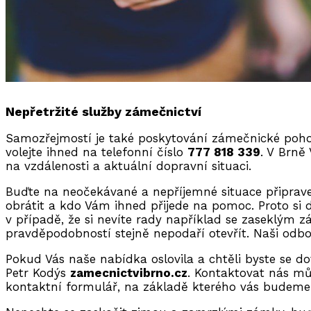
Nepřetržité služby zámečnictví
Samozřejmostí je také poskytování zámečnické poho
volejte ihned na telefonní číslo
777 818 339
. V Brně
na vzdálenosti a aktuální dopravní situaci.
Buďte na neočekávané a nepříjemné situace připrave
obrátit a kdo Vám ihned přijede na pomoc. Proto si
v případě, že si nevíte rady například se zaseklý
pravděpodobností stejně nepodaří otevřít. Naši odb
Pokud Vás naše nabídka oslovila a chtěli byste se d
Petr Kodýs
zamecnictvibrno.cz
. Kontaktovat nás mů
kontaktní formulář, na základě kterého vás budeme