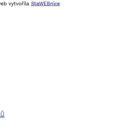
web vytvořila
StaWEBnice
KŮ