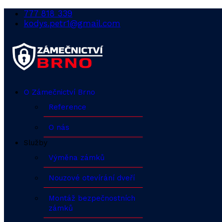
777 818 339
kodys.petr1@gmail.com
O Zámečnictví Brno
Reference
O nás
Služby
Výměna zámků
Nouzové otevírání dveří
Montáž bezpečnostních
zámků