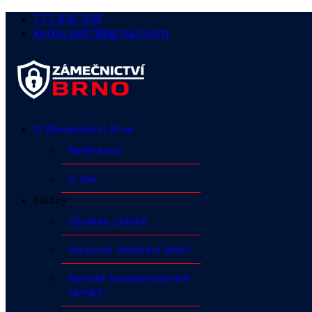
777 818 339
kodys.petr1@gmail.com
O Zámečnictví Brno
Reference
O nás
Služby
Výměna zámků
Nouzové otevírání dveří
Montáž bezpečnostních
zámků