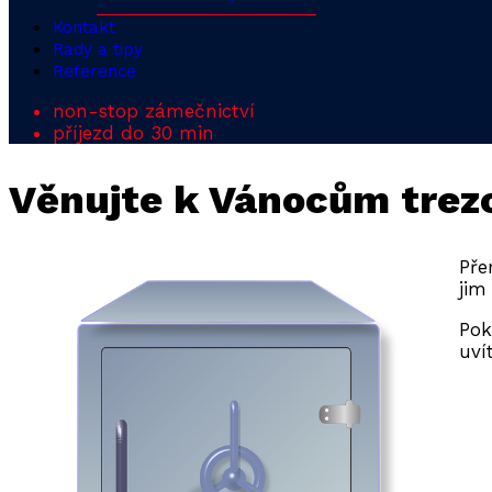
Kontakt
Rady a tipy
Reference
non-stop zámečnictví
příjezd do 30 min
Věnujte k Vánocům trez
Pře
jim
Pok
uví