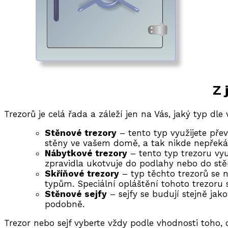
Z 
Trezorů je celá řada a záleží jen na Vás, jaký typ dle v
Stěnové trezory
– tento typ využijete pře
stěny ve vašem domě, a tak nikde nepřeká
Nábytkové trezory
– tento typ trezoru vyu
zpravidla ukotvuje do podlahy nebo do stě
Skříňové trezory
– typ těchto trezorů se 
typům. Speciální opláštění tohoto trezoru 
Stěnové sejfy
– sejfy se budují stejně jako
podobně.
Trezor nebo sejf vyberte vždy podle vhodnosti toho,