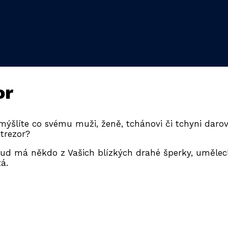
or
mýšlíte co svému muži, ženě, tchánovi či tchyni darov
 trezor?
ud má někdo z Vašich blízkých drahé šperky, uměleck
tá.