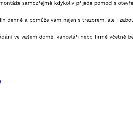
 montáže samozřejmě kdykoliv přijede pomoci s otev
odin denně a pomůže vám nejen s trezorem, ale i zab
dání ve vašem domě, kanceláři nebo firmě včetně be
e