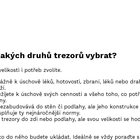
jakých druhů trezorů vybrat?
elikosti i potřeb zvolíte.
vážně k úschově léků, hotovosti, zbraní, léků nebo dr
ží.
žijete k úschově svých cenností a všeho toho, co potř
ny.
nezabudovává do stěn či podlahy, ale jeho konstrukce
splňuje ty nejnáročnější normy.
 trezory do zdi nebo podlahy, ale svou velikostí se hod
 co do něho budete ukládat. Ideálně se vždy poraďte 