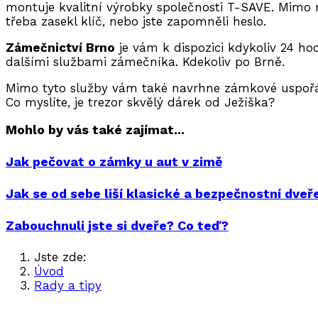
montuje kvalitní výrobky společnosti T-SAVE. Mimo
třeba zasekl klíč, nebo jste zapomněli heslo.
Zámečnictví Brno
je vám k dispozici kdykoliv 24 h
dalšími službami zámečníka. Kdekoliv po Brně.
Mimo tyto služby vám také navrhne zámkové uspořá
Co myslíte, je trezor skvělý dárek od Ježíška?
Mohlo by vás také zajímat...
Jak pečovat o zámky u aut v zimě
Jak se od sebe liší klasické a bezpečnostní dveř
Zabouchnuli jste si dveře? Co teď?
Jste zde:
Úvod
Rady a tipy
Věnujte k Vánocům trezor