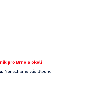
ík pro Brno a okolí
nu
. Nenecháme vás dlouho