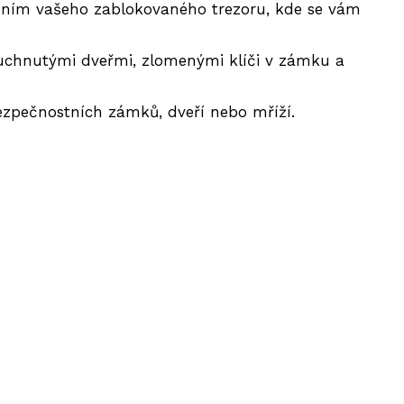
řením vašeho zablokovaného trezoru, kde se vám
ouchnutými dveřmi, zlomenými klíči v zámku a
zpečnostních zámků, dveří nebo mříží.