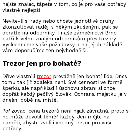
nejste znalec, tápete v tom, co je pro vaše potřeby
vlastně nejlepší.
Nevíte-li si rady nebo chcete jednotlivé druhy
zkonzultovat raději s někým zkušeným, pak se
obraťte na odborníky. I naše zámečnictví Brno
patří k velmi znalým odborníkům přes trezory.
Vyslechneme vaše požadavky a na jejich základě
vám doporučíme ten nejvhodnější.
Trezor jen pro bohaté?
Dříve vlastnili
trezor
převážně jen bohatí lidé. Dnes
tomu tak již zdaleka není. Své cennosti ve formě
šperků, ale například i úschovu zbraní si chce
dopřát každý pečlivý člověk. Ochrana majetku je v
dnešní době na místě.
Pořizovací cena trezorů není nijak závratná, proto si
ho může dovolit téměř každý. Jen mějte na
paměti, abyste zvolili vhodný trezor pro vaše
potřeby.