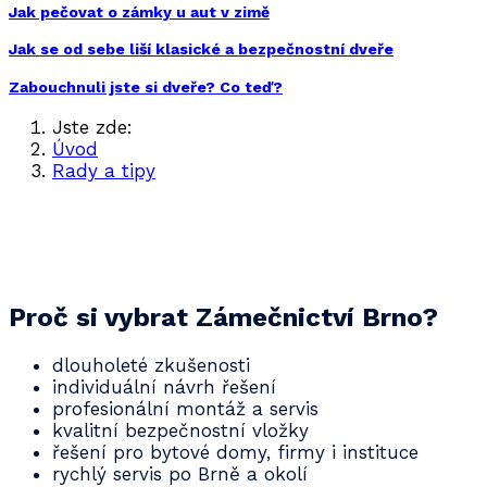
Jak pečovat o zámky u aut v zimě
Jak se od sebe liší klasické a bezpečnostní dveře
Zabouchnuli jste si dveře? Co teď?
Jste zde:
Úvod
Rady a tipy
Jaký trezor zvolit na uschování šperků a
zbraně?
Proč si vybrat Zámečnictví Brno?
dlouholeté zkušenosti
individuální návrh řešení
profesionální montáž a servis
kvalitní bezpečnostní vložky
řešení pro bytové domy, firmy i instituce
rychlý servis po Brně a okolí