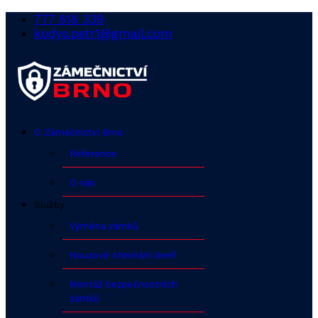
777 818 339
kodys.petr1@gmail.com
O Zámečnictví Brno
Reference
O nás
Služby
Výměna zámků
Nouzové otevírání dveří
Montáž bezpečnostních
zámků