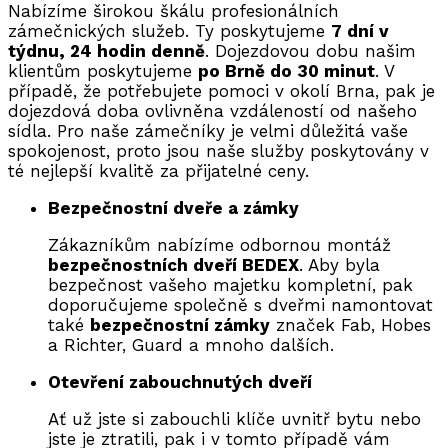
Nabízíme širokou škálu profesionálních
zámečnických služeb. Ty poskytujeme
7 dní v
týdnu, 24 hodin denně
. Dojezdovou dobu našim
klientům poskytujeme
po Brně do 30 minut
. V
případě, že potřebujete pomoci v okolí Brna, pak je
dojezdová doba ovlivněna vzdáleností od našeho
sídla. Pro naše zámečníky je velmi důležitá vaše
spokojenost, proto jsou naše služby poskytovány v
té nejlepší kvalitě za přijatelné ceny.
Bezpečnostní dveře a zámky
Zákazníkům nabízíme odbornou montáž
bezpečnostních dveří BEDEX
. Aby byla
bezpečnost vašeho majetku kompletní, pak
doporučujeme společně s dveřmi namontovat
také
bezpečnostní zámky
značek Fab, Hobes
a Richter, Guard a mnoho dalších.
Otevření zabouchnutých dveří
Ať už jste si zabouchli klíče uvnitř bytu nebo
jste je ztratili, pak i v tomto případě vám