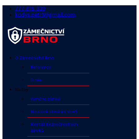
777 818 339
kodys.petr1@gmail.com
O Zámečnictví Brno
Reference
O nás
Služby
Výměna zámků
Nouzové otevírání dveří
Montáž bezpečnostních
zámků