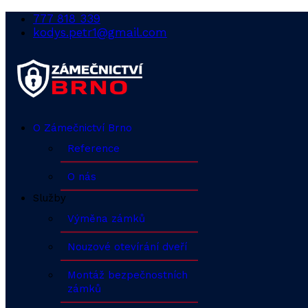
777 818 339
kodys.petr1@gmail.com
O Zámečnictví Brno
Reference
O nás
Služby
Výměna zámků
Nouzové otevírání dveří
Montáž bezpečnostních
zámků