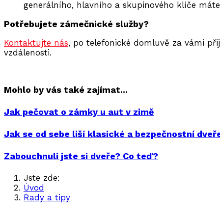
generálního, hlavního a skupinového klíče má
Potřebujete zámečnické služby?
Kontaktujte nás
, po telefonické domluvě za vámi při
vzdálenosti.
Mohlo by vás také zajímat...
Jak pečovat o zámky u aut v zimě
Jak se od sebe liší klasické a bezpečnostní dveř
Zabouchnuli jste si dveře? Co teď?
Jste zde:
Úvod
Rady a tipy
Výměna zámků v Brně