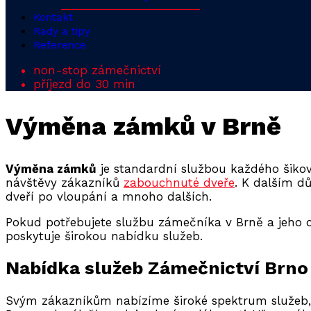
Kontakt
Rady a tipy
Reference
non-stop zámečnictví
příjezd do 30 min
Výměna zámků v Brně
Výměna zámků
je standardní službou každého šikov
návštěvy zákazníků
zabouchnuté dveře
. K dalším 
dveří po vloupání a mnoho dalších.
Pokud potřebujete službu zámečníka v Brně a jeho o
poskytuje širokou nabídku služeb.
Nabídka služeb Zámečnictví Brno
Svým zákazníkům nabízíme široké spektrum služeb