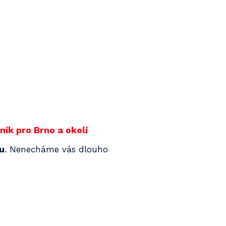
ík pro Brno a okolí
nu
. Nenecháme vás dlouho