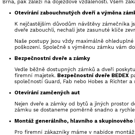
Brna, pak záleží na dojezdové vzdálenosti. Všem zá
Otevírání zabouchnutých dveří a výměna zám
K nejčastějším důvodům návštěvy zámečníka js
dveře zabouchli, nechali jste zasunuté klíče zevn
Naše postupy jsou vždy maximálně ohleduplné k 
poškození. Společně s výměnou zámku vám do
Bezpečnostní dveře a zámky
Vedle běžně dostupných zámků a dveří posky
firemní majetek.
Bezpečnostní dveře BEDEX
pa
společností Guard, Fab nebo Hobes a Richter a
Otevírání zamčených aut
Nejen dveře a zámky od bytů a jiných prostor 
zámku se dostaneme poměrně snadno a rychle. V
Montáž generálního, hlavního a skupinového 
Pro firemní zákazníky máme v nabídce montáž r