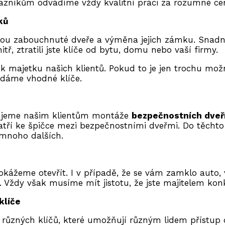
kazníkům odvádíme vždy kvalitní práci za rozumné ce
ků
ou zabouchnuté dveře a výměna jejich zámku. Snadno
itř, ztratili jste klíče od bytu, domu nebo vaší firmy.
majetku našich klientů. Pokud to je jen trochu možné
dáme vhodné klíče.
tujeme našim klientům montáže
bezpečnostních dveř
tří ke špičce mezi bezpečnostními dveřmi. Do těcht
 mnoho dalších.
dokážeme otevřít. I v případě, že se vám zamklo aut
ždy však musíme mít jistotu, že jste majitelem kon
klíče
ůzných klíčů, které umožňují různým lidem přístup 