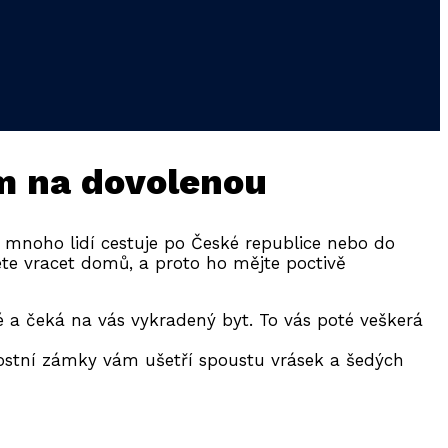
em na dovolenou
a mnoho lidí cestuje po České republice nebo do
dete vracet domů, a proto ho mějte poctivě
é a čeká na vás vykradený byt. To vás poté veškerá
stní zámky vám ušetří spoustu vrásek a šedých