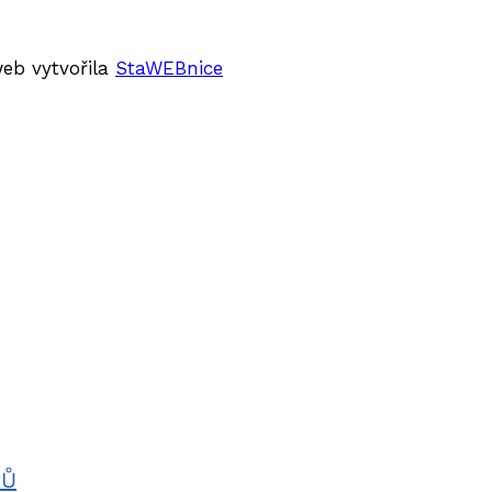
web vytvořila
StaWEBnice
KŮ