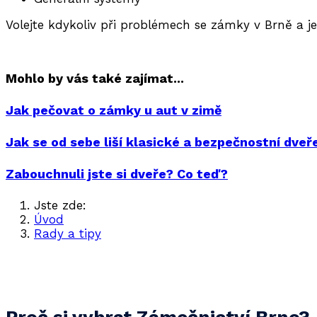
Volejte kdykoliv
při problémech se zámky v Brně a j
Mohlo by vás také zajímat...
Jak pečovat o zámky u aut v zimě
Jak se od sebe liší klasické a bezpečnostní dveř
Zabouchnuli jste si dveře? Co teď?
Jste zde:
Úvod
Rady a tipy
Zajistěte si bezpečí vašeho domova před odje