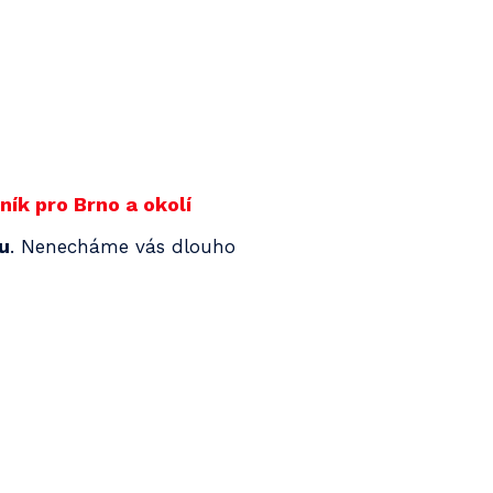
ík pro Brno a okolí
nu
. Nenecháme vás dlouho