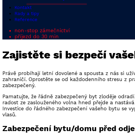
Kontakt
Rady a tipy
Reference
non-stop zámečnictví
příjezd do 30 min
Zajistěte si bezpečí va
Právě probíhají letní dovolené a spousta z nás si u
zahraničí. Oprostěte se od každodenního stresu z prá
zabezpečený.
Pamatujte, že řádně zabezpečený byt zloděje odradí.
radost ze zaslouženého volna hned přejde a nastává 
Investice do řádného zabezpečení vašeho bytu se vypl
vlasů.
Zabezpečení bytu/domu před odj