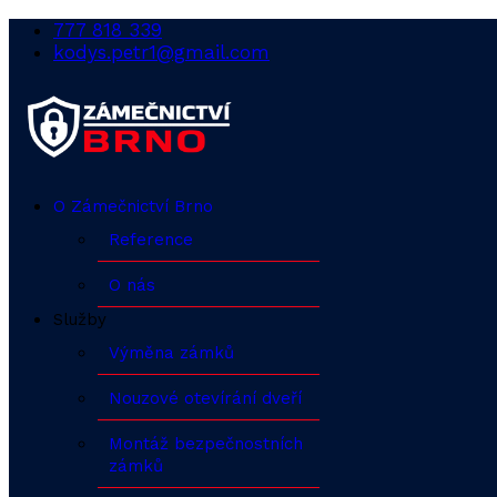
777 818 339
kodys.petr1@gmail.com
O Zámečnictví Brno
Reference
O nás
Služby
Výměna zámků
Nouzové otevírání dveří
Montáž bezpečnostních
zámků