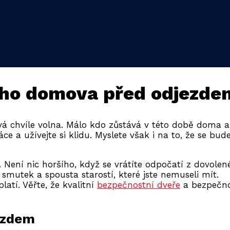
šeho domova před odjezd
žívá chvíle volna. Málo kdo zůstává v této době doma 
ce a užívejte si klidu. Myslete však i na to, že se bu
 Není nic horšího, když se vrátíte odpočatí z dovolen
smutek a spousta starostí, které jste nemuseli mít.
atí. Věřte, že kvalitní
bezpečnostní dveře
a bezpečno
ezdem