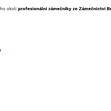
eho okolí
profesionální zámečníky ze Zámečnictví B
e
zdem na dovolenou