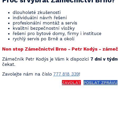
Proč si vybrat Zámečnictví Brno?
dlouholeté zkušenosti
individuální návrh řešení
profesionální montáž a servis
kvalitní bezpečnostní vložky
řešení pro bytové domy, firmy i instituce
rychlý servis po Brně a okolí
Non stop Zámečnictví Brno - Petr Kodýs - zámečn
Zámečník Petr Kodýs je Vám k dispozici
7 dní v týd
čekat.
Zavolejte nám na číslo
777 818 339
!
ZAVOLAT
POSLAT ZPRÁVU